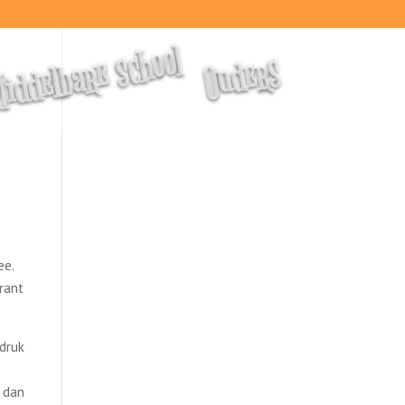
iddelbare school
Ouders
ee.
krant
edruk
l dan