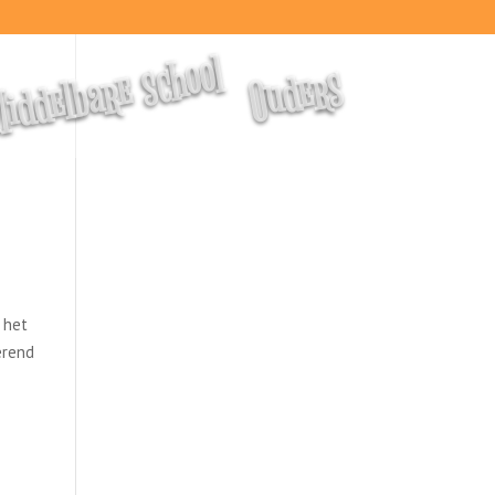
iddelbare school
Ouders
 het
erend
l