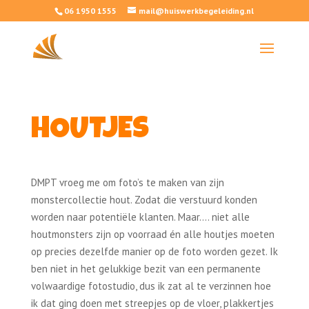
06 1950 1555
mail@huiswerkbegeleiding.nl
HOUTJES
DMPT vroeg me om foto’s te maken van zijn
monstercollectie hout. Zodat die verstuurd konden
worden naar potentiële klanten. Maar…. niet alle
houtmonsters zijn op voorraad én alle houtjes moeten
op precies dezelfde manier op de foto worden gezet. Ik
ben niet in het gelukkige bezit van een permanente
volwaardige fotostudio, dus ik zat al te verzinnen hoe
ik dat ging doen met streepjes op de vloer, plakkertjes