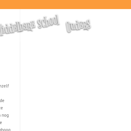
iddelbare school
Ouders
hzelf
 de
ze
m nog
te
omhoog