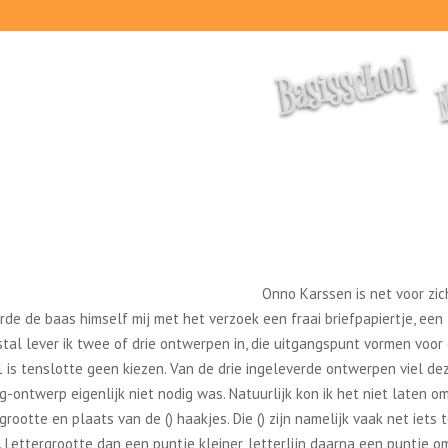
M
Basisschool
Onno Karssen is net voor zic
e de baas himself mij met het verzoek een fraai briefpapiertje, een
tal lever ik twee of drie ontwerpen in, die uitgangspunt vormen voor
1 is tenslotte geen kiezen. Van de drie ingeleverde ontwerpen viel de
g-ontwerp eigenlijk niet nodig was. Natuurlijk kon ik het niet laten o
 grootte en plaats van de () haakjes. Die () zijn namelijk vaak net iets 
it. Lettergrootte dan een puntje kleiner, letterlijn daarna een puntje 