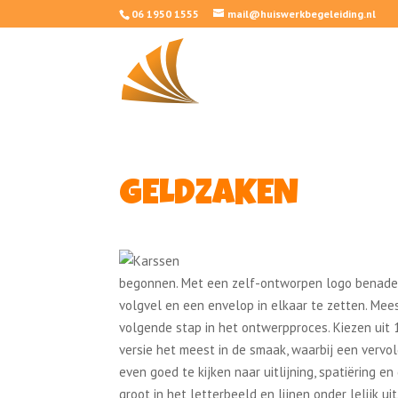
06 1950 1555
mail@huiswerkbegeleiding.nl
GELDZAKEN
begonnen. Met een zelf-ontworpen logo benaderd
volgvel en een envelop in elkaar te zetten. Mees
volgende stap in het ontwerpproces. Kiezen uit 
versie het meest in de smaak, waarbij een vervol
even goed te kijken naar uitlijning, spatiëring en
groot in het letterbeeld en lijnen onder lelijk u