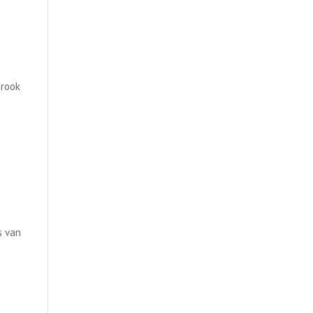
 rook
s van