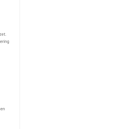
zet.
ering
gen