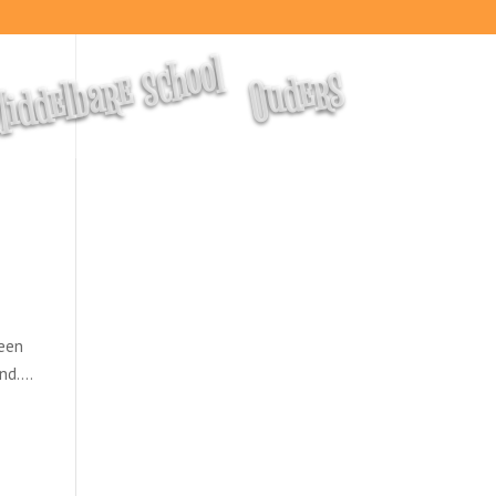
iddelbare school
Ouders
 een
and….