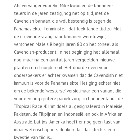
Als vervanger voor Big Mike kwamen de bananen-
telers in de jaren zestig, nog net op tijd, met de
Cavendish banaan, die wél bestendig is tegen de
Panamaziekte. Tenminste… dat leek lange tijd zo. Met
de groeiende vraag naar bananen wereldwijd,
verscheen Maleisië begin jaren 80 op het toneel als
Cavendish-producent. In het begin ging het allemaal
nog, maar na een aantal jaren vergeelden nieuwe
planten en droogden uit. Het duurde even voor
onderzoekers er achter kwamen dat de Cavendish niet
immuun is voor de Panamaziekte. Het ging echter niet
om de bekende ‘westerse’ versie, maar een variant die
voor een nog grotere paniek zorgt in bananenland.: de
‘Tropical Race 4’. Inmiddels al gesignaleerd in Maleisië,
Pakistan, de Filipijnen en Indonesië, en ook in Afrika en
Australië. Latijns-Amerika heeft er nog geen last van,
maar wetenschappers denken dat dat slechts een
kwestie van tijd is….